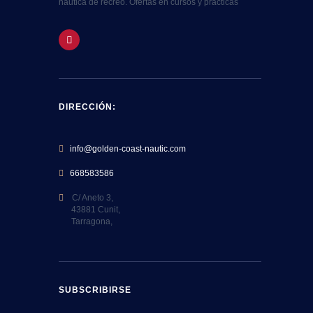
náutica de recreo. Ofertas en cursos y practicas
DIRECCIÓN:
info@golden-coast-nautic.com
668583586
C/ Aneto 3,
43881 Cunit,
Tarragona,
SUBSCRIBIRSE