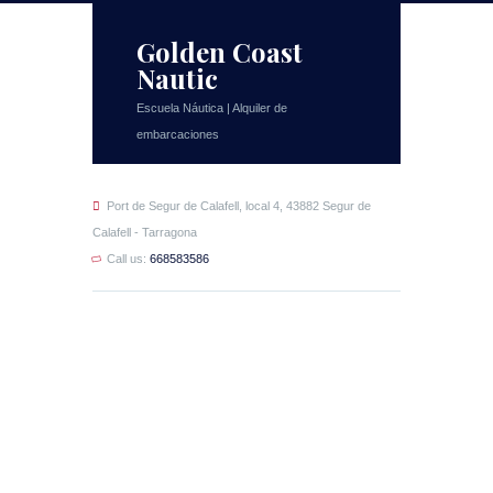
Golden Coast
Nautic
Escuela Náutica | Alquiler de
embarcaciones
Port de Segur de Calafell, local 4, 43882 Segur de
Calafell - Tarragona
Call us:
668583586