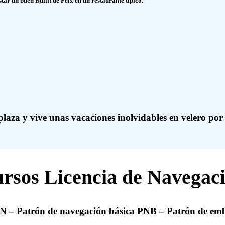
tar un buen Bullit de Peix en un restaurante típico.
plaza y vive unas vacaciones inolvidables en velero por 
rsos Licencia de Navegac
N – Patrón de navegación básica PNB – Patrón de em