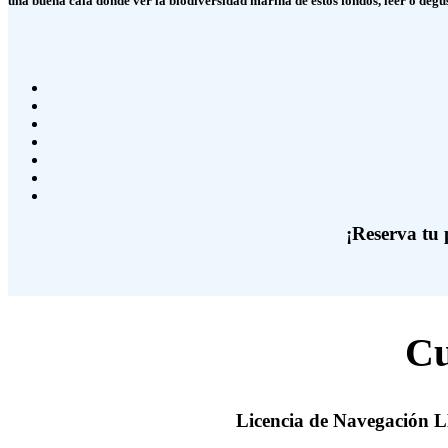
una buena cala donde ver la biodiversidad marina de estos fondos, leer o degus
¡Reserva tu 
Cu
Licencia de Navegación L