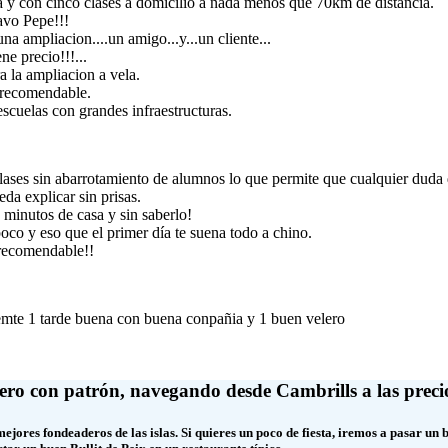
mera y con cinco clases a domicilio a nada menos que 70km de distancia.
avo Pepe!!!
na ampliacion....un amigo...y...un cliente...
ne precio!!!...
 la ampliacion a vela.
recomendable.
cuelas con grandes infraestructuras.
lases sin abarrotamiento de alumnos lo que permite que cualquier duda
eda explicar sin prisas.
 minutos de casa y sin saberlo!
co y eso que el primer día te suena todo a chino.
ecomendable!!
emte 1 tarde buena con buena conpañia y 1 buen velero
ero con patrón, navegando desde Cambrills a las precio
ores fondeaderos de las islas. Si quieres un poco de fiesta, iremos a pasar un 