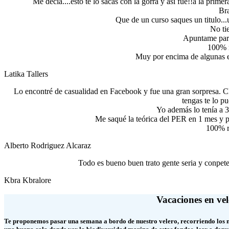
Me decia....esto te lo sacas con la gorra y asi fue!!a la pri
Br
Que de un curso saques un titulo...u
No tie
Apuntame para
100% 
Muy por encima de algunas es
Latika Tallers
Lo encontré de casualidad en Facebook y fue una gran sorpresa. C
tengas te lo pu
Yo además lo tenía a 3
Me saqué la teórica del PER en 1 mes y po
100% r
Alberto Rodriguez Alcaraz
Todo es bueno buen trato gente seria y conpet
Kbra Kbralore
Vacaciones en vel
Te proponemos pasar una semana a bordo de nuestro velero, recorriendo los mej